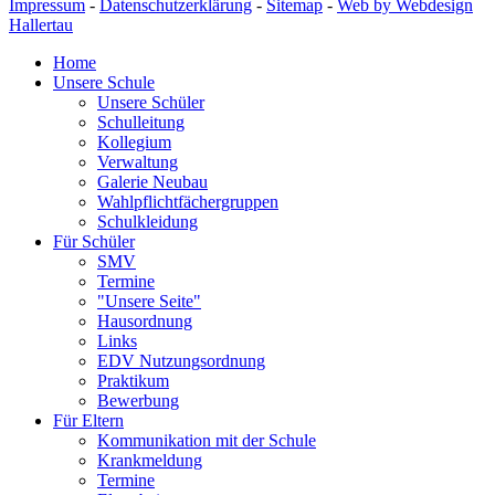
Impressum
-
Datenschutzerklärung
-
Sitemap
-
Web by Webdesign
Hallertau
Home
Unsere Schule
Unsere Schüler
Schulleitung
Kollegium
Verwaltung
Galerie Neubau
Wahlpflichtfächergruppen
Schulkleidung
Für Schüler
SMV
Termine
"Unsere Seite"
Hausordnung
Links
EDV Nutzungsordnung
Praktikum
Bewerbung
Für Eltern
Kommunikation mit der Schule
Krankmeldung
Termine