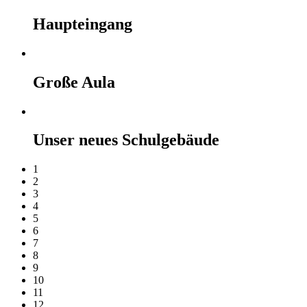
Haupteingang
Große Aula
Unser neues Schulgebäude
1
2
3
4
5
6
7
8
9
10
11
12