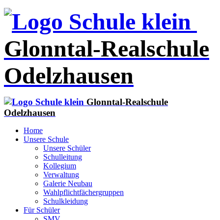
Glonntal-Realschule
Odelzhausen
Glonntal-Realschule
Odelzhausen
Home
Unsere Schule
Unsere Schüler
Schulleitung
Kollegium
Verwaltung
Galerie Neubau
Wahlpflichtfächergruppen
Schulkleidung
Für Schüler
SMV