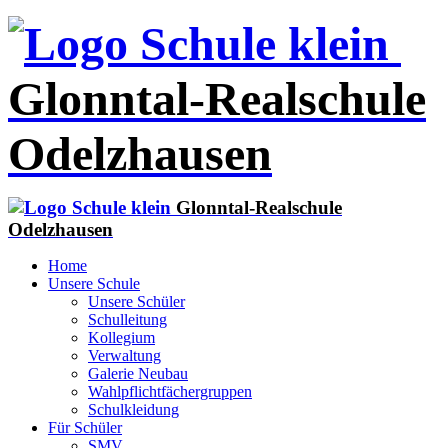
Glonntal-Realschule
Odelzhausen
Glonntal-Realschule
Odelzhausen
Home
Unsere Schule
Unsere Schüler
Schulleitung
Kollegium
Verwaltung
Galerie Neubau
Wahlpflichtfächergruppen
Schulkleidung
Für Schüler
SMV