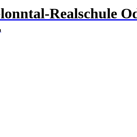
lonntal-Realschule O
n