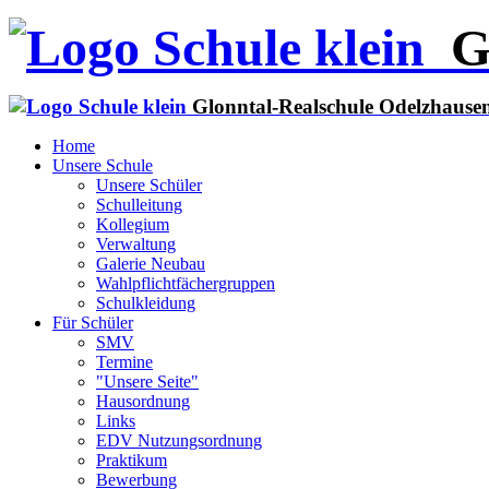
G
Glonntal-Realschule Odelzhause
Home
Unsere Schule
Unsere Schüler
Schulleitung
Kollegium
Verwaltung
Galerie Neubau
Wahlpflichtfächergruppen
Schulkleidung
Für Schüler
SMV
Termine
"Unsere Seite"
Hausordnung
Links
EDV Nutzungsordnung
Praktikum
Bewerbung